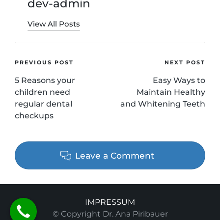
dev-admin
View All Posts
Post
PREVIOUS POST
NEXT POST
5 Reasons your
Easy Ways to
navigation
children need
Maintain Healthy
regular dental
and Whitening Teeth
checkups
Leave a Comment
IMPRESSUM
© Copyright Dr. Ana Piribauer