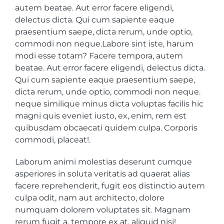
autem beatae. Aut error facere eligendi,
delectus dicta. Qui cum sapiente eaque
praesentium saepe, dicta rerum, unde optio,
commodi non neque.Labore sint iste, harum
modi esse totam? Facere tempora, autem
beatae. Aut error facere eligendi, delectus dicta.
Qui cum sapiente eaque praesentium saepe,
dicta rerum, unde optio, commodi non neque.
neque similique minus dicta voluptas facilis hic
magni quis eveniet iusto, ex, enim, rem est
quibusdam obcaecati quidem culpa. Corporis
commodi, placeat!.
Laborum animi molestias deserunt cumque
asperiores in soluta veritatis ad quaerat alias
facere reprehenderit, fugit eos distinctio autem
culpa odit, nam aut architecto, dolore
numquam dolorem voluptates sit. Magnam
rerum fugit a, tempore ex at, aliquid nisi!