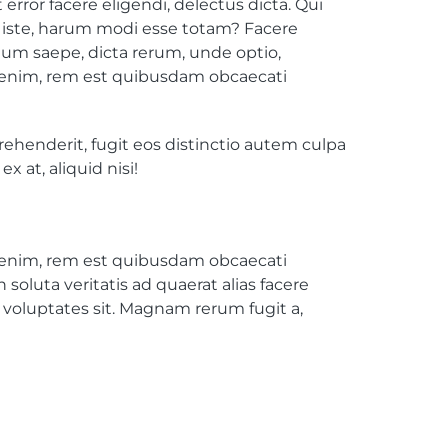
ror facere eligendi, delectus dicta. Qui
iste, harum modi esse totam? Facere
ium saepe, dicta rerum, unde optio,
, enim, rem est quibusdam obcaecati
rehenderit, fugit eos distinctio autem culpa
 at, aliquid nisi!
, enim, rem est quibusdam obcaecati
luta veritatis ad quaerat alias facere
 voluptates sit. Magnam rerum fugit a,