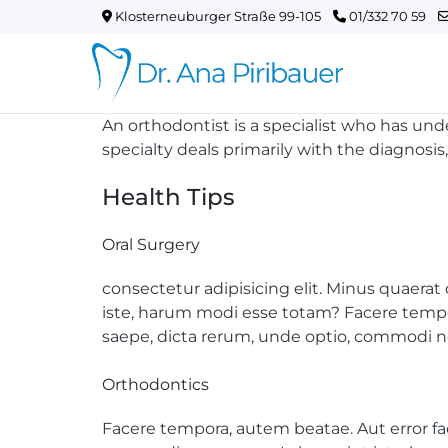
Klosterneuburger Straße 99-105
01/332 70 59
An orthodontist is a specialist who has unde
specialty deals primarily with the diagnosi
Health Tips
Oral Surgery
consectetur adipisicing elit. Minus quaer
iste, harum modi esse totam? Facere tempo
saepe, dicta rerum, unde optio, commodi n
Orthodontics
Facere tempora, autem beatae. Aut error fa