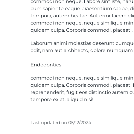
commodi non neque. Labore sint iste, harum
cum sapiente eaque praesentium saepe, di
tempora, autem beatae. Aut error facere el
commodi non neque. neque similique minus 
quidem culpa. Corporis commodi, placeat!.
Laborum animi molestias deserunt cumque asp
odit, nam aut architecto, dolore numquam d
Endodontics
commodi non neque. neque similique minus 
quidem culpa. Corporis commodi, placeat! L
reprehenderit, fugit eos distinctio autem 
tempore ex at, aliquid nisi!
Last updated on 05/12/2024