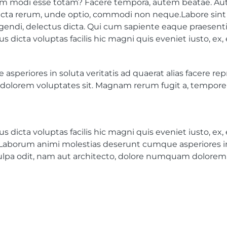
 modi esse totam? Facere tempora, autem beatae. Aut er
cta rerum, unde optio, commodi non neque.Labore sint 
igendi, delectus dicta. Qui cum sapiente eaque praesent
dicta voluptas facilis hic magni quis eveniet iusto, ex
eriores in soluta veritatis ad quaerat alias facere rep
olorem voluptates sit. Magnam rerum fugit a, tempore ex
dicta voluptas facilis hic magni quis eveniet iusto, ex
aborum animi molestias deserunt cumque asperiores in so
culpa odit, nam aut architecto, dolore numquam dolorem