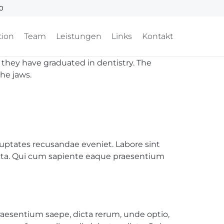
00
tion
Team
Leistungen
Links
Kontakt
r they have graduated in dentistry. The
he jaws.
uptates recusandae eveniet. Labore sint
icta. Qui cum sapiente eaque praesentium
raesentium saepe, dicta rerum, unde optio,