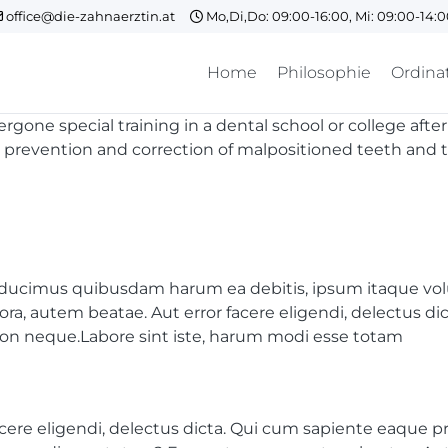
office@die-zahnaerztin.at
Mo,Di,Do: 09:00-16:00, Mi: 09:00-14:
Home
Philosophie
Ordina
rgone special training in a dental school or college afte
s, prevention and correction of malpositioned teeth and t
at ducimus quibusdam harum ea debitis, ipsum itaque vol
ra, autem beatae. Aut error facere eligendi, delectus d
on neque.Labore sint iste, harum modi esse totam
cere eligendi, delectus dicta. Qui cum sapiente eaque p