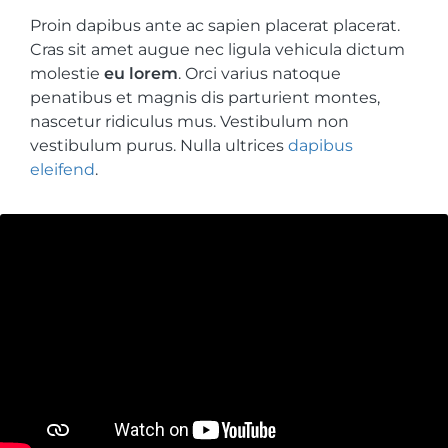
Proin dapibus ante ac sapien placerat placerat.
Cras sit amet augue nec ligula vehicula dictum
molestie
eu lorem
. Orci varius natoque
penatibus et magnis dis parturient montes,
nascetur ridiculus mus. Vestibulum non
vestibulum purus. Nulla ultrices
dapibus
eleifend
.